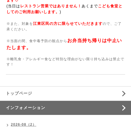
ます♡
(当日は
レストラン営業ではありません！
あくまで
こども食堂と
してのご利用お願いします。
)
江東区民の方
に限らせていただきます
※また、対象を
ので、ご了
承ください。
お弁当持ち帰りは中止い
※当面の間、食中毒予防の観点から
たします。
※離乳食・アレルギー食など特別な理由がない限り持ち込みは禁止で
す！
トップページ
インフォメーション
2026-08（2）